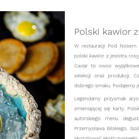
Polski kawior z
W restauracji Pod Nosem
polski kawior z jesiotra ros
Caviar to owoc wyjątkowej
selekcji oraz produkcji. 
dobrego smaku. Podajemy je 
Legendarny przysmak arys
zmieniającej się karty. Pol
autorskiego menu degust
Przemysława Bilskiego. Go
skosztować ekskluzywnego śn