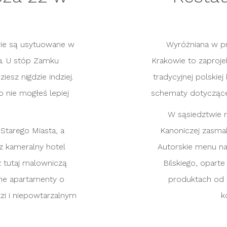
ie są usytuowane w
Wyróżniana w p
a. U stóp Zamku
Krakowie to zaproje
iesz nigdzie indziej.
tradycyjnej polskie
o nie mogłeś lepiej
schematy dotyczące 
W sąsiedztwie m
Starego Miasta, a
Kanoniczej zasmak
sz kameralny hotel
Autorskie menu n
z tutaj malowniczą
Bilskiego, opart
wne apartamenty o
produktach od 
zzi i niepowtarzalnym
k