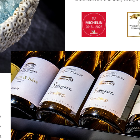
w
y
a