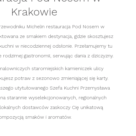
Krakowie
rzewodniku Michelin restauracja Pod Nosem w
ktowana ze smakiem destynacja, gdzie skosztujesz
j kuchni w niecodziennej odsłonie. Przełamujemy tu
rodzimej gastronomii, serwując dania z dziczyzny.
alowniczych staromiejskich kamieniczek ulicy
ujesz potraw z sezonowo zmieniającej się karty.
aszego utytułowanego Szefa Kuchni Przemysława
e na starannie wyselekcjonowanych, regionalnych
lokalnych dostawców zaskoczy Cię unikatową
ompozycją smaków i aromatów.