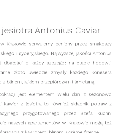
 jesiotra Antonius Caviar
 w Krakowie serwujemy ceniony przez smakoszy
yjskiego i syberyjskiego. Najwyższej jakości Antonius
 dbałości o każdy szczegół na etapie hodowli,
Czarne złoto uwiedzie zmysły każdego konesera
z blinem, jajkiem przepiórczym i śmietaną.
tokracji jest elementem wielu dań z sezonowo
ski kawior z jesiotra to również składnik potraw z
acyjnego przygotowanego przez Szefa Kuchni
ście naszych apartamentów w Krakowie mogą też
iadania z kawiorem, blinami i crème fraiche.