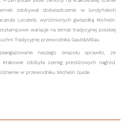
Przemysław Bilski ceniony na krakowskiej scenie
rzemek zdobywał doświadczenie w londyńskich
acanda Locatelli, wyróżnionych gwiazdką Michelin.
esztampowe wariacje na temat tradycyjnej polskiej
Kuchni Tradycyjnej przewodnika Gault&Millau.
zaangażowanie naszego zespołu sprawiło, że
Krakowie zdobyła szereg prestiżowych nagród.
yróżnienie w przewodniku Michelin Guide.