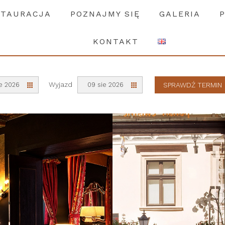
STAURACJA
POZNAJMY SIĘ
GALERIA
estauracja
Poznajmy się
Galeria
Piszą o nas
KONTAKT
Wyjazd
e 2026
09 sie 2026
SPRAWDŹ TERMIN