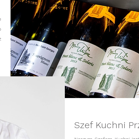
e
o
ż
Szef Kuchni Pr