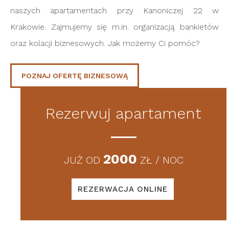
naszych apartamentach przy Kanoniczej 22 w
Krakowie. Zajmujemy się m.in. organizacją bankietów
oraz kolacji biznesowych. Jak możemy Ci pomóc?
POZNAJ OFERTĘ BIZNESOWĄ
Rezerwuj apartament
2000
JUŻ OD
ZŁ / NOC
REZERWACJA ONLINE